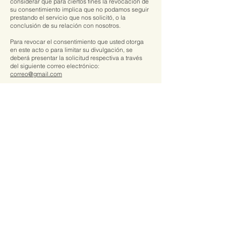
considerar que para ciertos fines la revocación de
su consentimiento implica que no podamos seguir
prestando el servicio que nos solicitó, o la
conclusión de su relación con nosotros.
Para revocar el consentimiento que usted otorga
en este acto o para limitar su divulgación, se
deberá presentar la solicitud respectiva a través
del siguiente correo electrónico:
correo@gmail.com
Del mismo modo, podrá solicitar la información
para conocer el procedimiento y requisitos para la
revocación del consentimiento, así como limitar el
uso y divulgación de su información personal, sin
embargo, estas solicitudes deberán contener la
siguiente información:
Nombre, teléfono, correo electrónico y contenido o
motivo de la solicitud.
La respuesta a la solicitud de revocación o
limitación de divulgación de sus datos se dará a
más tardar en el siguiente plazo: 10 días hábiles, y
se comunicará de la siguiente forma:
A través del correo electrónico indicado en la
solicitud que se formula.
El presente aviso de privacidad puede sufrir